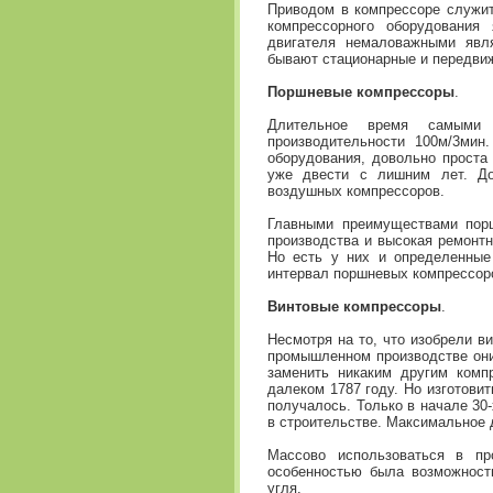
Приводом в компрессоре служит
компрессорного оборудования
двигателя немаловажными явл
бывают стационарные и передви
Поршневые компрессоры
.
Длительное время самыми 
производительности 100м/3мин
оборудования, довольно проста
уже двести с лишним лет. До
воздушных компрессоров.
Главными преимуществами порш
производства и высокая ремонтн
Но есть у них и определенные
интервал поршневых компрессоро
Винтовые компрессоры
.
Несмотря на то, что изобрели в
промышленном производстве они
заменить никаким другим комп
далеком 1787 году. Но изготови
получалось. Только в начале 30
в строительстве. Максимальное 
Массово использоваться в пр
особенностью была возможност
угля.