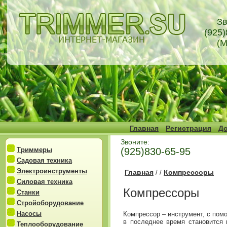
Зв
(925)
(М
Главная
Регистрация
До
Звоните:
Триммеры
(925)830-65-95
Садовая техника
Электроинструменты
Главная
Компрессоры
/
/
Силовая техника
Компрессоры
Станки
Стройоборудование
Насосы
Компрессор – инструмент, с пом
в последнее время становится 
Теплооборудование