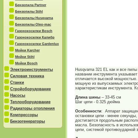
Бензопила Partner
Бензопилы Stihl
Бензопилы Husqvarna
Бензопилы Oleo-mac
Газонокосилки Bosch
Газонокосилки Калибр
Газонокосилки Gardenlux
Мойки Karcher
Мойки Stihl
Мойки Bosch
Электроинструменты
Husqvarna 321 EL как и все пил
названии инструмента указывает 
Силовая техника
отличается высокой мощностью. 
Станки
мощную из выпускаемых электро
характеристикам инструмента. К
Стройоборудование
Насосы
Длина шины
– 33-45 см
Теплооборудование
Шаг цепи - 0.325 дюйма
Радиаторы отопления
Особенности
: Аппарат защищен
Компрессоры
остановки цепи - менее секунды
достигается продольным располо
Бензогенераторы
масла. Безопасность в использо
цепи, системой противоударной 