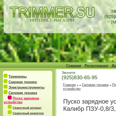
Зв
(925)
(М
Главная
Регистрация
До
Звоните:
Триммеры
(925)830-65-95
Садовая техника
Главная
Силовая техника
Пу
Электроинструменты
устройство
Силовая техника
Пуско зарядное
Пуско зарядное у
устройство
Калибр ПЗУ-0,8/3,
Сварочный аппарат
Сварочный инвертор