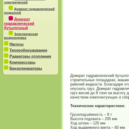
электрический
Домкрат гидравлический
подкатной
Домкрат
гидравлический
бутылочный
Электрическая
воздуходувка
Насосы
Теплооборудование
Радиаторы отопления
Компрессоры
Бензогенераторы
Домкрат гидравлический бутылоч
строительных площадках, машин
рабочей жидкости. Благодаря эт
опускать груз. Домкрат гидравл
груз весом до 8 тонн на высоту
качеством комплектующих и сбор
Технические характеристики:
Грузоподъёмность – 8 т
Высота подхвата – 205 мм
Ход штока – 125 мм
Ход выдвижного винта – 60 мм