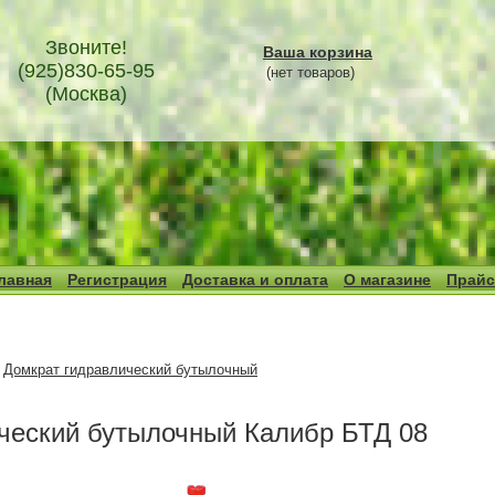
Звоните!
Ваша корзина
(925)830-65-95
(нет товаров)
(Москва)
лавная
Регистрация
Доставка и оплата
О магазине
Прайс
Домкрат гидравлический бутылочный
ческий бутылочный Калибр БТД 08