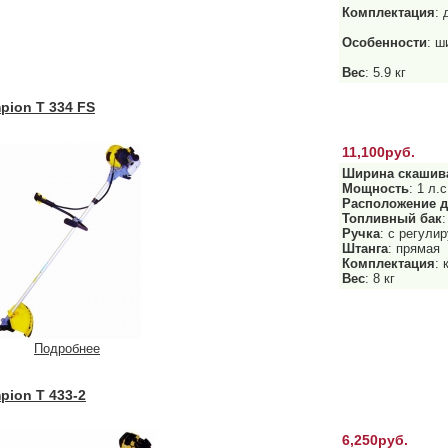
Комплектация
: 
Особенности
: ш
Вес
: 5.9 кг
ion T 334 FS
11,100руб.
Ширина скашив
Мощность
: 1 л.с
Расположение д
Топливный бак
:
Ручка
: с регули
Штанга
: прямая
Комплектация
: 
Вес
: 8 кг
Подробнее
ion T 433-2
6,250руб.