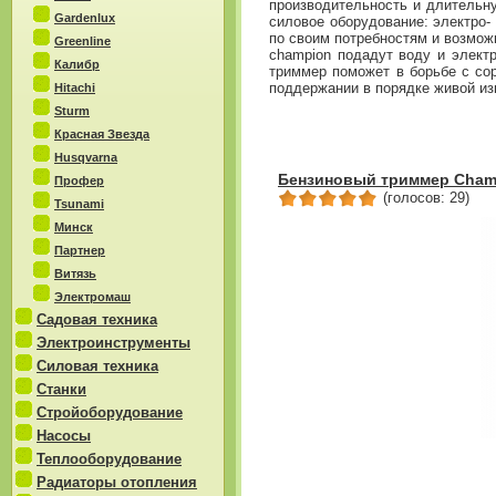
производительность и длительну
Gardenlux
силовое оборудование: электро-
по своим потребностям и возможн
Greenline
champion подадут воду и элект
Калибр
триммер поможет в борьбе с сор
поддержании в порядке живой из
Hitachi
Sturm
Красная Звезда
Husqvarna
Бензиновый триммер Cham
Профер
(голосов: 29)
Tsunami
Минск
Партнер
Витязь
Электромаш
Садовая техника
Электроинструменты
Силовая техника
Станки
Стройоборудование
Насосы
Теплооборудование
Радиаторы отопления