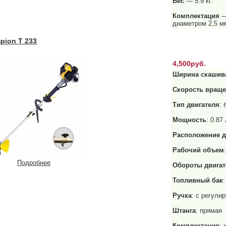
Вес
— 5.9 кг.
Комплектация
—
диаметром 2,5 м
ion T 233
4,500руб.
Ширина скашив
Скорость враще
Тип двигателя
:
Мощность
: 0.87 
Расположение д
Рабочий объем
Подробнее
Обороты двигат
Топливный бак
:
Ручка
: с регули
Штанга
: прямая
Комплектация
: 