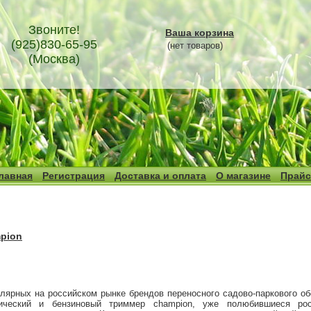
Звоните!
Ваша корзина
(925)830-65-95
(нет товаров)
(Москва)
лавная
Регистрация
Доставка и оплата
О магазине
Прайс
pion
лярных на российском рынке брендов переносного садово-паркового об
ический и бензиновый триммер champion, уже полюбившиеся рос