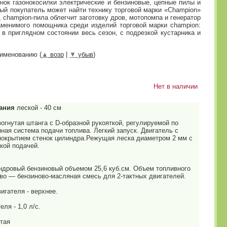
нок газонокосилки электрические и бензиновые, цепные пилы и
ый покупатель может найти технику торговой марки «Сhampion»
 champion-пила облегчит заготовку дров, мотопомпа и генератор
аменимого помощника среди изделий торговой марки сhampion:
в приглядном состоянии весь сезон, с подрезкой кустарника и
аименованию (
▲
возр
|
▼
убыв
)
Нет в наличии
ания
леской - 40 см
зогнутая штанга с D-образной рукояткой, регулируемой по
ная система подачи топлива. Легкий запуск. Двигатель с
окрытием стенок цилиндра.Режущая леска диаметром 2 мм с
кой подачей.
индровый бензиновый объемом 25,6 куб.см. Объем топливного
иво — бензиново-масляная смесь для 2-тактных двигателей.
игателя - верхнее.
ля - 1,0 л/с.
тая