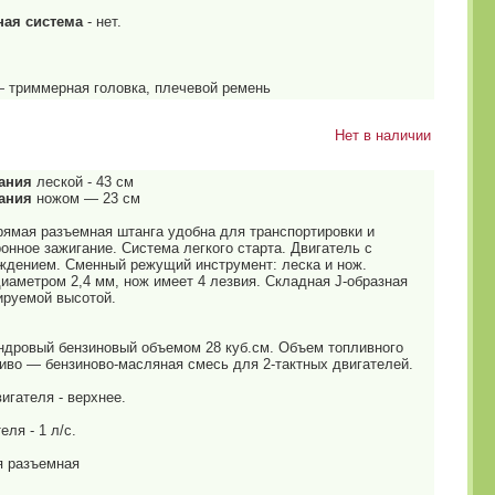
ая система
- нет.
 триммерная головка, плечевой ремень
Нет в наличии
ания
леской - 43 см
вания
ножом — 23 см
рямая разъемная штанга удобна для транспортировки и
онное зажигание. Система легкого старта. Двигатель с
дением. Сменный режущий инструмент: леска и нож.
иаметром 2,4 мм, нож имеет 4 лезвия. Складная J-образная
ируемой высотой.
индровый бензиновый объемом 28 куб.см. Объем топливного
ливо — бензиново-масляная смесь для 2-тактных двигателей.
игателя - верхнее.
ля - 1 л/с.
я разъемная