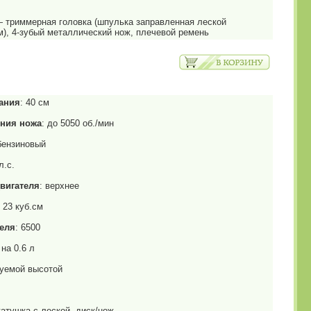
 триммерная головка (шпулька заправленная леской
м), 4-зубый металлический нож, плечевой ремень
ания
: 40 см
ния ножа
: до 5050 об./мин
 бензиновый
л.с.
вигателя
: верхнее
: 23 куб.см
еля
: 6500
 на 0.6 л
руемой высотой
катушка с леской, диск/нож