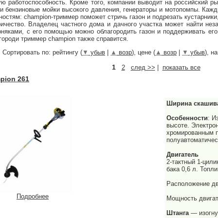
ю работоспособность. Кроме того, компании выводит на российский ры
 и бензиновые мойки высокого давления, генераторы и мотопомпы. Кажд
остям: сhampion-триммер поможет стричь газон и подрезать кустарники,
ричество. Владелец частного дома и дачного участка может найти нез
няками, с его помощью можно облагородить газон и поддерживать его 
городи триммер сhampion также справится.
Сортировать по: рейтингу (
▼
убыв
|
▲
возр
), цене (
▲
возр
|
▼
убыв
), н
1
2
след >>
|
показать все
pion 261
Ширина скашив
Особенности
: И
высоте. Электрон
хромированным п
полуавтоматичес
Двигатель
2-тактный 1-цил
бака 0,6 л. Топл
Расположение дв
Подробнее
Мощность двигате
Штанга
— изогну