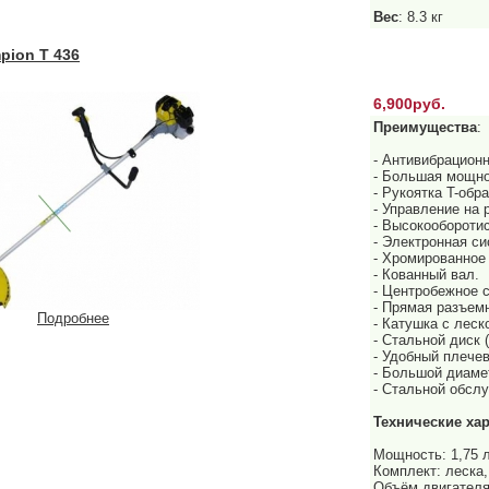
Вес
: 8.3 кг
ion T 436
6,900руб.
Преимущества
:
- Антивибрационн
- Большая мощнос
- Рукоятка T-обра
- Управление на 
- Высокообороти
- Электронная си
- Хромированное
- Кованный вал.
- Центробежное 
- Прямая разъем
Подробнее
- Катушка с леск
- Стальной диск 
- Удобный плече
- Большой диаме
- Стальной обсл
Технические ха
Мощность: 1,75 л
Комплект: леска,
Объём двигателя: