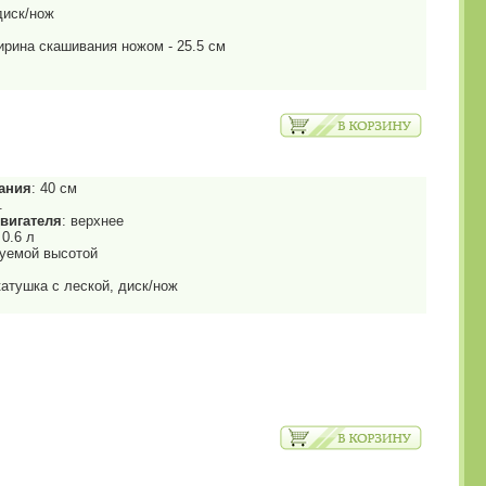
диск/нож
ирина скашивания ножом - 25.5 см
ания
: 40 см
.
вигателя
: верхнее
 0.6 л
руемой высотой
катушка с леской, диск/нож