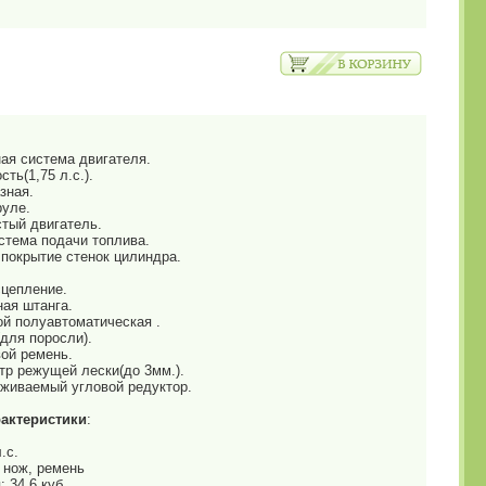
ая система двигателя.
ть(1,75 л.с.).
зная.
руле.
стый двигатель.
стема подачи топлива.
 покрытие стенок цилиндра.
сцепление.
ная штанга.
ой полуавтоматическая .
(для поросли).
вой ремень.
тр режущей лески(до 3мм.).
уживаемый угловой редуктор.
рактеристики
:
.с.
 нож, ремень
 34,6 куб