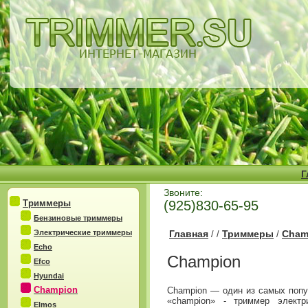
Г
Звоните:
Триммеры
(925)830-65-95
Бензиновые триммеры
Электрические триммеры
Главная
Триммеры
Cham
/
/
/
Echo
Champion
Efco
Hyundai
Champion
Сhampion — один из самых попу
«сhampion» - триммер электр
Elmos