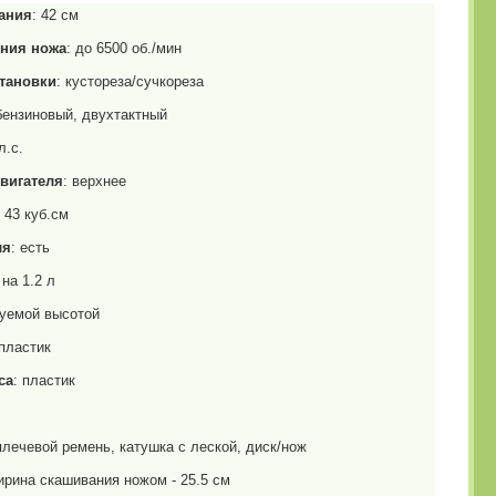
ания
: 42 см
ния ножа
: до 6500 об./мин
тановки
: кустореза/сучкореза
 бензиновый, двухтактный
л.с.
вигателя
: верхнее
: 43 куб.см
ля
: есть
 на 1.2 л
руемой высотой
 пластик
са
: пластик
плечевой ремень, катушка с леской, диск/нож
ирина скашивания ножом - 25.5 см