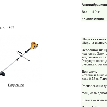
Антивибрационн
Вес
— 4.9 кг.
Комплектация
—
pion 283
Ширина скашив
Ширина скаши
Особенности
: П
хранения. Электр
воздушным охлаж
Режущая леска д
рукоятка с регул
Двигатель
2-тактный 1-цил
бака 0,72 л. Топ
Подробнее
Расположение дв
Мощность двигате
Штанга — пряма