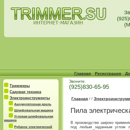
Зв
(925)
(М
Главная
Регистрация
До
Звоните:
Триммеры
(925)830-65-95
Садовая техника
Электроинструменты
Главная
Электроинструм
/
/
Аккумуляторная дрель
Пила электрическ
Шлифовальная машина
Угловая шлифовальная
машина
В производстве широко применя
под любым заданным углом ли
Рубанок электрический