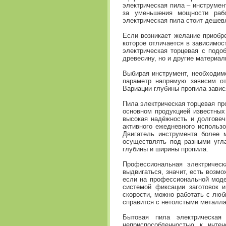
электрическая пила – инструмен
за уменьшения мощности рабо
электрическая пила стоит дешев
Если возникает желание приобре
которое отличается в зависимос
электрическая торцевая с подо
древесину, но и другие материал
Выбирая инструмент, необходимо
параметр напрямую зависим от
Вариации глубины пропила завися
Пила электрическая торцевая пр
основном продукцией известных
высокая надёжность и долговеч
активного ежедневного использо
Двигатель инструмента более 
осуществлять под разными угла
глубины и ширины пропила.
Профессиональная электрическ
выдвигаться, значит, есть возм
если на профессиональной моде
системой фиксации заготовок 
скорости, можно работать с лю
справится с нетолстыми металл
Бытовая пила электрическая
неприспособленностью к инте