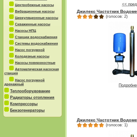
<< пред
Центробежные насосы
Джилекс Частотник Водомет
Вибрационные насосы
(голосов: 2)
Циркуляционные насосы
Скважинные насосы
Насосы НПЦ
Станции водоснабжения
Системы водоснабжения
Насос погружной
Колодезные насосы
Насосы поверхностные
Автоматическая насосная
станция
Насос погружной
дренажный
Подробне
Теплооборудование
Радиаторы отопления
Компрессоры
Бензогенераторы
Джилекс Частотник Водомет
(голосов: 1)