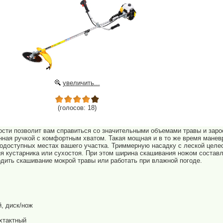
увеличить...
(голосов: 18)
ти позволит вам справиться со значительными объемами травы и заросле
нная ручкой с комфортным хватом. Такая мощная и в то же время манев
нодоступных местах вашего участка. Триммерную насадку с леской целес
ия кустарника или сухостоя. При этом ширина скашивания ножом составл
одить скашивание мокрой травы или работать при влажной погоде.
й, диск/нож
ухтактный