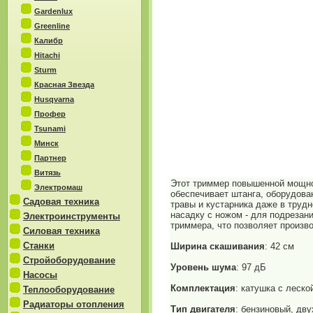
Gardenlux
Greenline
Калибр
Hitachi
Sturm
Красная Звезда
Husqvarna
Профер
Tsunami
Минск
Партнер
Витязь
Этот триммер повышенной мощнос
Электромаш
обеспечивает штанга, оборудова
Садовая техника
травы и кустарника даже в труд
насадку с ножом - для подрезан
Электроинструменты
триммера, что позволяет произв
Силовая техника
Станки
Ширина скашивания
: 42 см
Стройоборудование
Уровень шума
: 97 дБ
Насосы
Комплектация
: катушка с леско
Теплооборудование
Радиаторы отопления
Тип двигателя
: бензиновый, дв