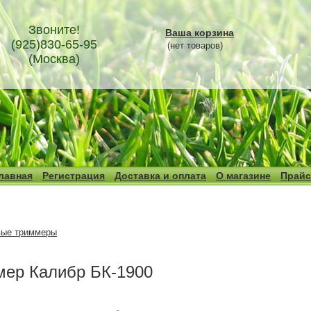
Звоните!
Ваша корзина
(925)830-65-95
(нет товаров)
(Москва)
лавная
Регистрация
Доставка и оплата
О магазине
Прайс
вые триммеры
мер Калибр БК-1900