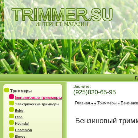
Г
Звоните:
Триммеры
(925)830-65-95
Бензиновые триммеры
Главная
Триммеры
Бензино
Электрические триммеры
Echo
Efco
Бензиновый трим
Hyundai
Champion
Elmos