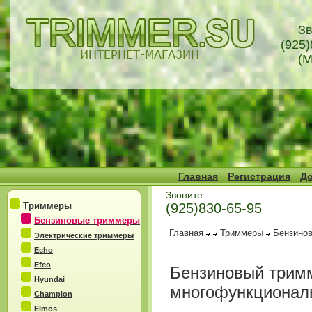
Зв
(925)
(М
Главная
Регистрация
До
Звоните:
Триммеры
(925)830-65-95
Бензиновые триммеры
Главная
Триммеры
Бензино
Электрические триммеры
Echo
Efco
Бензиновый трим
Hyundai
многофункционал
Champion
Elmos