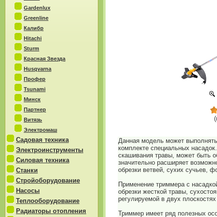
Gardenlux
Greenline
Калибр
Hitachi
Sturm
Красная Звезда
Husqvarna
Профер
Tsunami
Минск
Партнер
(
Витязь
Электромаш
Садовая техника
Данная модель может выполнять
комплекте специальных насадок
Электроинструменты
скашивания травы, может быть о
Силовая техника
значительно расширяет возможно
обрезки ветвей, сухих сучьев, 
Станки
Стройоборудование
Применение триммера с насадкой
Насосы
обрезки жесткой травы, сухосто
регулируемой в двух плоскостях
Теплооборудование
Радиаторы отопления
Триммер имеет ряд полезных осо