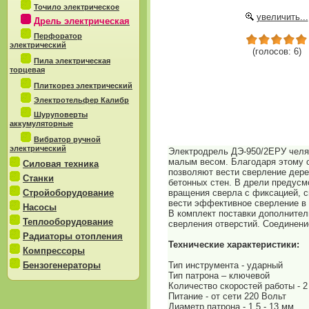
Точило электрическое
увеличить...
Дрель электрическая
Перфоратор
электрический
(голосов: 6)
Пила электрическая
торцевая
Плиткорез электрический
Электротельфер Калибр
Шуруповерты
аккумуляторные
Вибратор ручной
электрический
Электродрель ДЭ-950/2ЕРУ челя
малым весом. Благодаря этому о
Силовая техника
позволяют вести сверление дере
Станки
бетонных стен. В дрели предусм
Стройоборудование
вращения сверла с фиксацией, с
вести эффективное сверление в 
Насосы
В комплект поставки дополнител
Теплооборудование
сверления отверстий. Соединен
Радиаторы отопления
Технические характеристики:
Компрессоры
Бензогенераторы
Тип инструмента - ударный
Тип патрона – ключевой
Количество скоростей работы - 2
Питание - от сети 220 Вольт
Диаметр патрона - 1.5 - 13 мм