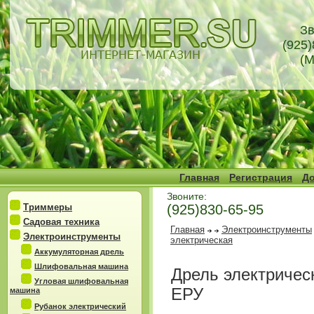
Зв
(925)
(М
Главная
Регистрация
До
Звоните:
Триммеры
(925)830-65-95
Садовая техника
Главная
Электроинструменты
Электроинструменты
электрическая
Аккумуляторная дрель
Шлифовальная машина
Дрель электричес
Угловая шлифовальная
ЕРУ
машина
Рубанок электрический