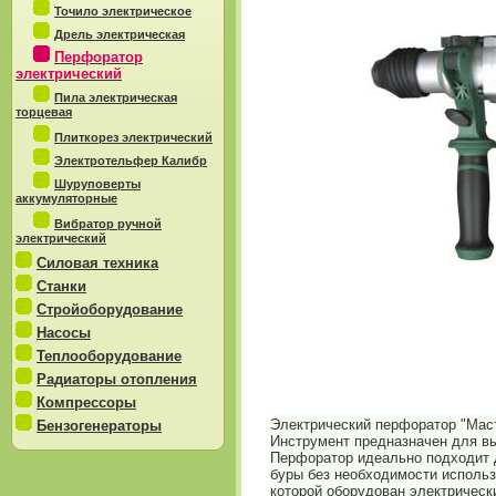
Точило электрическое
Дрель электрическая
Перфоратор
электрический
Пила электрическая
торцевая
Плиткорез электрический
Электротельфер Калибр
Шуруповерты
аккумуляторные
Вибратор ручной
электрический
Силовая техника
Станки
Стройоборудование
Насосы
Теплооборудование
Радиаторы отопления
Компрессоры
Электрический перфоратор "Ма
Бензогенераторы
Инструмент предназначен для вы
Перфоратор идеально подходит 
буры без необходимости исполь
которой оборудован электричес