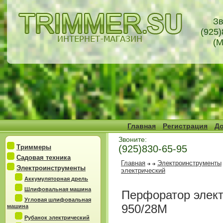
Зв
(925)
(М
Главная
Регистрация
До
Звоните:
Триммеры
(925)830-65-95
Садовая техника
Главная
Электроинструменты
Электроинструменты
электрический
Аккумуляторная дрель
Шлифовальная машина
Перфоратор элект
Угловая шлифовальная
950/28М
машина
Рубанок электрический