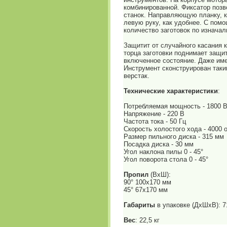
комбинированной. Фиксатор позв
станок. Направляющую планку, к
левую руку, как удобнее. С пом
количество заготовок по изнача
Защитит от случайного касания 
торца заготовки поднимает защи
включенное состояние. Даже им
Инструмент сконструирован таки
верстак.
Технические характеристики
:
Потребляемая мощность - 1800 
Напряжение - 220 В
Частота тока - 50 Гц
Скорость холостого хода - 4000 
Размер пильного диска - 315 мм
Посадка диска - 30 мм
Угол наклона пилы 0 - 45°
Угол поворота стола 0 - 45°
Пропил
(ВхШ):
90° 100х170 мм
45° 67х170 мм
Габариты
в упаковке (ДхШхВ): 
Вес
: 22,5 кг