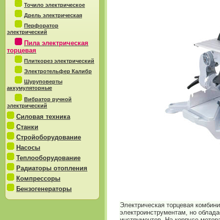
Точило электрическое
Дрель электрическая
Перфоратор
электрический
Пила электрическая
торцевая
Плиткорез электрический
Электротельфер Калибр
Шуруповерты
аккумуляторные
Вибратор ручной
электрический
Силовая техника
Станки
Стройоборудование
Насосы
Теплооборудование
Радиаторы отопления
Компрессоры
Бензогенераторы
Электрическая торцевая комбини
электроинструментам, но облад
инструментов. На корпусе мотор