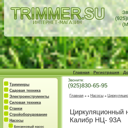
Зв
(925)
(М
Главная
Регистрация
До
Звоните:
Триммеры
(925)830-65-95
Садовая техника
Главная
Насосы
Циркуляцио
Электроинструменты
Силовая техника
Станки
Циркуляционный н
Стройоборудование
Калибр НЦ- 93А
Насосы
Бензиновый насос