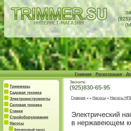
Зв
(925)
(М
Главная
Регистрация
До
Звоните:
Триммеры
(925)830-65-95
Садовая техника
Главная
Насосы
Насосы НП
Электроинструменты
Силовая техника
Станки
Электрический н
Стройоборудование
в нержавеющем к
Насосы
Бензиновый насос