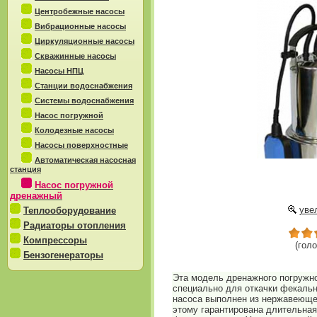
Центробежные насосы
Вибрационные насосы
Циркуляционные насосы
Скважинные насосы
Насосы НПЦ
Станции водоснабжения
Системы водоснабжения
Насос погружной
Колодезные насосы
Насосы поверхностные
Автоматическая насосная
станция
Насос погружной
дренажный
увел
Теплооборудование
Радиаторы отопления
Компрессоры
(голо
Бензогенераторы
Эта модель дренажного погружно
специально для откачки фекальн
насоса выполнен из нержавеюще
этому гарантирована длительная