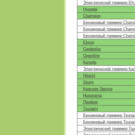
Электрический триммер Efc
Hyundai
Champion
Бензиновый триммер Champi
Бензиновый триммер Champi
Бензиновый триммер Champ
Elmos
Gardenlux
Greenline
Калибр
Электрический триммер Кал
Hitachi
Sturm
Красная Звезда
Husqvarna
Профер
Tsunami
Бензиновый триммер Tsuna
Бензиновый триммер Tsuna
Электрический триммер Tsu