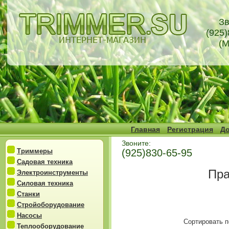
Зв
(925)
(М
Главная
Регистрация
До
Звоните:
Триммеры
(925)830-65-95
Садовая техника
Пр
Электроинструменты
Силовая техника
Станки
Стройоборудование
Насосы
Сортировать п
Теплооборудование